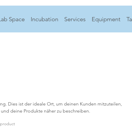
Lab Space
Incubation
Services
Equipment
Ta
ng. Dies ist der ideale Ort, um deinen Kunden mitzuteilen,
t und deine Produkte näher zu beschreiben.
 product